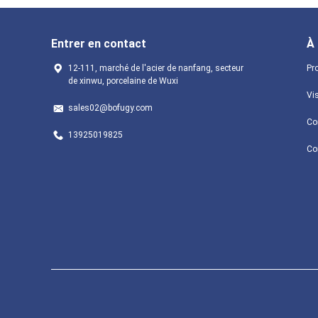
Entrer en contact
À
12-111, marché de l'acier de nanfang, secteur
Pro
de xinwu, porcelaine de Wuxi
Vis
sales02@bofugy.com
Con
13925019825
Co