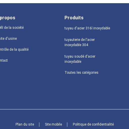
 propos
Produits
fil de la société
tuyau d'acier 316l inoxydable
ite d'usine
tuyauterie de l'acier
inoxydable 304
trôle de la qualité
tuyau soudé d'acier
ntact
inoxydable
Toutes les catégories
Plan du site
│
Site mobile
│
Politique de confidentialité