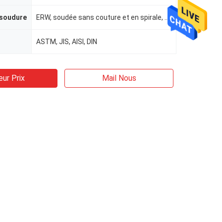
 soudure
ERW, soudée sans couture et en spirale, EFW, soudure/sans couture
ASTM, JIS, AISI, DIN
eur Prix
Mail Nous