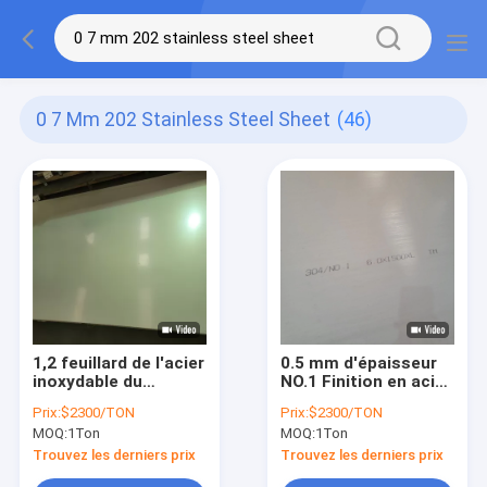
0 7 Mm 202 Stainless Steel Sheet
(46)
1,2 feuillard de l'acier
0.5 mm d'épaisseur
inoxydable du
NO.1 Finition en acier
millimètre 0,9
inoxydable 316l avec
Prix:
$2300/TON
Prix:
$2300/TON
millimètre 0,8
1219 mm laminé à
MOQ:
1Ton
MOQ:
1Ton
millimètre 0,7
chaud
millimètre 202 201
Trouvez les derniers prix
Trouvez les derniers prix
Aisi 304 3mm 5mm et