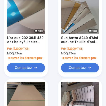
L'or que 202 304l 430
Sus Astm A240 d'Aisi
ont balayé l'acier
aucune feuille d'acier
inoxydable couvre 4 x
inoxydable de la
Prix:
$2300/TON
Prix:
$2300/TON
8 la feuille d'acier
finition 4 balayée
MOQ:
1Ton
MOQ:
1Ton
inoxydable de BA de
0,05 millimètres 0,1
#4 2B 202
millimètres 0,3
Trouvez les derniers prix
Trouvez les derniers prix
millimètres
Contactez
Contactez
À la maison
Produits
Vidéos