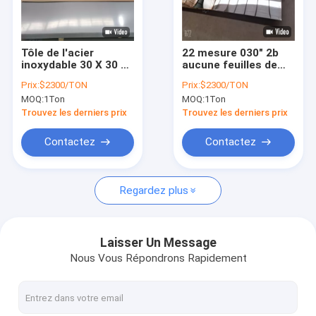
À propos de nous
Visite de l'usine
Tôle de l'acier
22 mesure 030" 2b
inoxydable 30 X 30 36
aucune feuilles de
Contrôle de la qualité
X 36 316l 2b finir 2
finition de miroir de
Prix:
$2300/TON
Prix:
$2300/TON
millimètres 1,5
solides solubles de la
MOQ:
1Ton
MOQ:
1Ton
millimètres
feuille 48 x 96 d'acier
Demandez un devis
inoxydable du miroir
Trouvez les derniers prix
Trouvez les derniers prix
8 8K
Contactez
Contactez
tuyau d'acier 316l inoxydable
Regardez plus
tuyauterie de l'acier inoxydable 304
tuyau soudé d'acier inoxydable
Laisser Un Message
Nous Vous Répondrons Rapidement
les solides solubles sans couture sifflent
Feuillard d'acier inoxydable