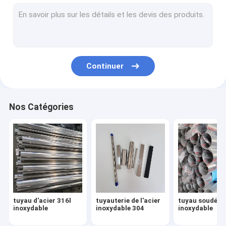
Feuille de l'acier inoxydable 304
feuille de l'acier inoxydable 316l
plaque d'acier 316 inoxydable
Continuer
feuille d'acier inoxydable de miroir
feuille balayée d'acier inoxydable
Nos Catégories
bobine d'acier inoxydable
Tuyau d'alliage d'aluminium
Feuille d'alliage d'aluminium
Bobine d'alliage d'aluminium
tuyau d'acier 316l
tuyauterie de l'acier
tuyau soudé d'
garnitures d'acier inoxydable
inoxydable
inoxydable 304
inoxydable