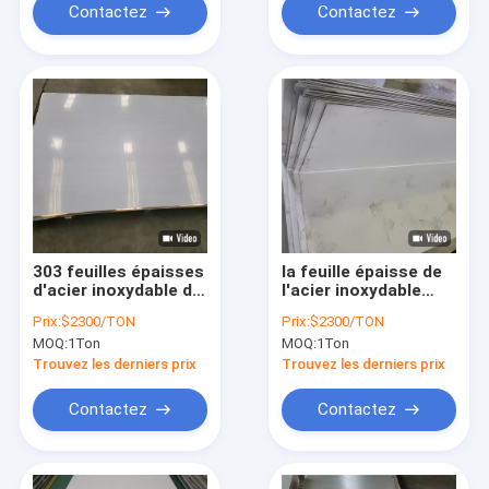
6mm
Contactez
Contactez
303 feuilles épaisses
la feuille épaisse de
d'acier inoxydable de
l'acier inoxydable
24 x 48 2,5
316l de la finition
Prix:
$2300/TON
Prix:
$2300/TON
millimètres
balayée 1219mm de
MOQ:
1Ton
MOQ:
1Ton
0.5mm a laminé à
froid
Trouvez les derniers prix
Trouvez les derniers prix
Contactez
Contactez