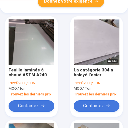
Donnez votre exigence
Feuille laminée à
La catégorie 304 a
chaud ASTM A240
balayé l'acier
201 de l'acier
inoxydable couvrant
Prix:
$2300/TON
Prix:
$2300/TON
inoxydable 304 202
la feuille perforée de
MOQ:
1ton
MOQ:
1Ton
316
0,9 millimètres
solides solubles 304
Trouvez les derniers prix
Trouvez les derniers prix
pleine dur
Contactez
Contactez