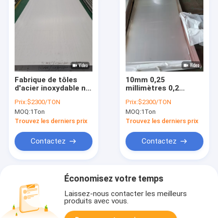
Fabrique de tôles
10mm 0,25
d'acier inoxydable n°
millimètres 0,2
1 laminées à froid 6
millimètres le plat
Prix:
$2300/TON
Prix:
$2300/TON
mm d'épaisseur
épais solides
MOQ:
1Ton
MOQ:
1Ton
Astm 310 304 316
solubles 304 2b de
feuillard d'acier
Trouvez les derniers prix
Trouvez les derniers prix
inoxydable de 0,1
millimètres finissent
Contactez
Contactez
AISI 316
Économisez votre temps
Laissez-nous contacter les meilleurs
produits avec vous.