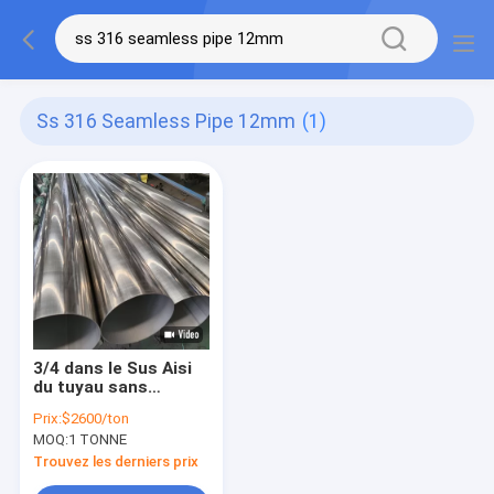
Ss 316 Seamless Pipe 12mm
(1)
3/4 dans le Sus Aisi
du tuyau sans
couture 12mm de 1in
Prix:
$2600/ton
Sch 80 solides
MOQ:
1 TONNE
solubles 316 a laminé
à froid
Trouvez les derniers prix