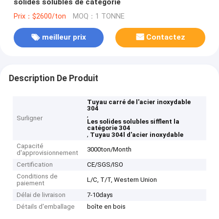
solides solubles de catégorie
Prix：$2600/ton
MOQ：1 TONNE
meilleur prix
Contactez
Description De Produit
Tuyau carré de l'acier inoxydable
304
,
Surligner
Les solides solubles sifflent la
catégorie 304
,
Tuyau 304l d'acier inoxydable
Capacité
3000ton/Month
d'approvisionnement
Certification
CE/SGS/ISO
Conditions de
L/C, T/T, Western Union
paiement
Délai de livraison
7-10days
Détails d'emballage
boîte en bois