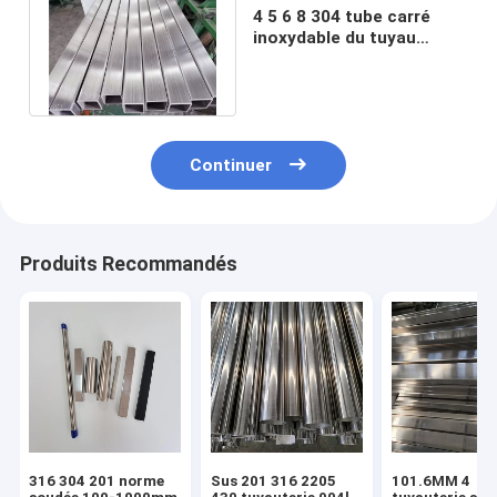
4 5 6 8 304 tube carré
inoxydable du tuyau
d'acier solides solubles
de catégorie
Continuer
Produits Recommandés
316 304 201 norme
Sus 201 316 2205
101.6MM 4