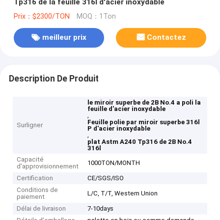
Tp316 de la feuille 316l d'acier inoxydable
Prix：$2300/TON
MOQ：1Ton
meilleur prix
Contactez
Description De Produit
le miroir superbe de 2B No.4 a poli la
feuille d'acier inoxydable
,
Feuille polie par miroir superbe 316l
Surligner
P d'acier inoxydable
,
plat Astm A240 Tp316 de 2B No.4
316l
Capacité
1000TON/MONTH
d'approvisionnement
Certification
CE/SGS/ISO
Conditions de
L/C, T/T, Western Union
paiement
Délai de livraison
7-10days