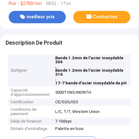
Prix：$2700/ton
MOQ：1Ton
meilleur prix
Contactez
Description De Produit
Bande 1.2mm de l'acier inoxydable
304
,
Surligner
Bande 1.2mm de l'acier inoxydable
316
,
17-7 bande d'acier inoxydable de pH
Capacité
5000TONS/MONTH
d'approvisionnement
Certification
CE/SGS/ISO
Conditions de
L/C, T/T, Western Union
paiement
Délai de livraison
7-10days
Détails d'emballage
Palette en bois