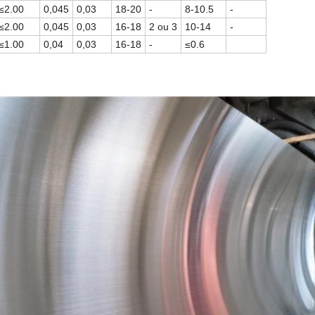
≤2.00
0,045
0,03
18-20
-
8-10.5
-
≤2.00
0,045
0,03
16-18
2 ou 3
10-14
-
≤1.00
0,04
0,03
16-18
-
≤0.6