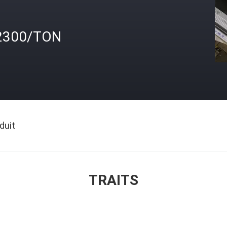
2300/TON
duit
TRAITS