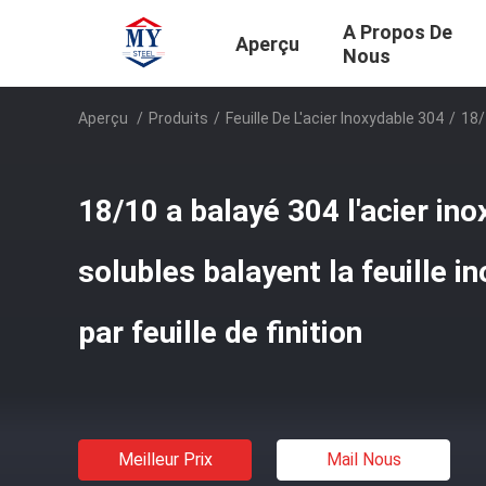
A Propos De
Aperçu
Nous
Aperçu
/
Produits
/
Feuille De L'acier Inoxydable 304
/
18/
18/10 a balayé 304 l'acier in
solubles balayent la feuille i
par feuille de finition
Meilleur Prix
Mail Nous