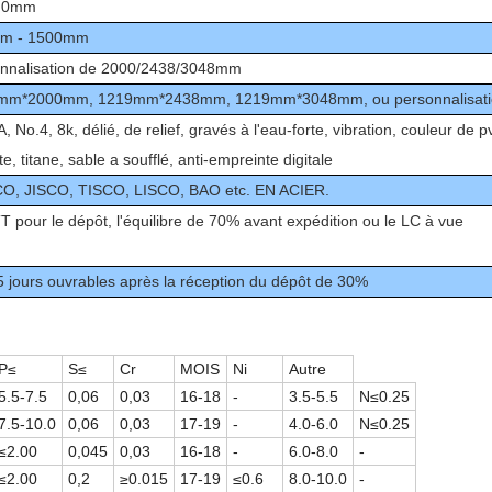
3.0mm
m - 1500mm
nnalisation de
2000/2438/3048mm
mm*2000mm, 1219mm*2438mm, 1219mm*3048mm, ou
personnalisat
, No.4, 8k, délié, de relief, gravés à l'eau-forte, vibration, couleur de p
e, titane, sable a soufflé, anti-empreinte digitale
O, JISCO, TISCO, LISCO, BAO etc. EN ACIER.
 pour le dépôt, l'équilibre de 70% avant expédition ou le LC à vue
5 jours ouvrables après la réception du dépôt de 30%
P≤
S≤
Cr
MOIS
Ni
Autre
5.5-7.5
0,06
0,03
16-18
-
3.5-5.5
N≤0.25
7.5-10.0
0,06
0,03
17-19
-
4.0-6.0
N≤0.25
≤2.00
0,045
0,03
16-18
-
6.0-8.0
-
≤2.00
0,2
≥0.015
17-19
≤0.6
8.0-10.0
-