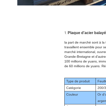
Plaque d'acier balayé
1.
la part de marché sont à la
travaillent ensemble pour se
marché international, ouvren
Grande-Bretagne et d'autres
100 millions de yuans, immo
de 60 millions de yuans. Ré
Type de produit
Feuil
Catégorie
200/3
Couleur
Or d'
argen