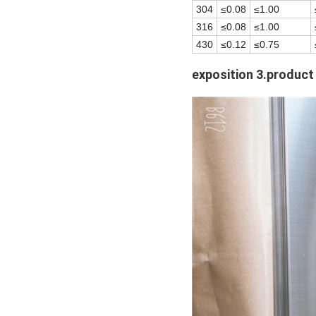
304
≤0.08
≤1.00
316
≤0.08
≤1.00
430
≤0.12
≤0.75
exposition 3.product