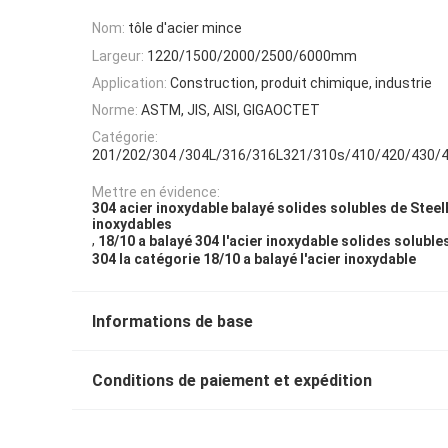
Nom:
tôle d'acier mince
Largeur:
1220/1500/2000/2500/6000mm
Application:
Construction, produit chimique, industrie
Norme:
ASTM, JIS, AISI, GIGAOCTET
Catégorie:
201/202/304 /304L/316/316L321/310s/410/420/430/
Mettre en évidence:
304 acier inoxydable balayé solides solubles de Stee
inoxydables
,
18/10 a balayé 304 l'acier inoxydable solides soluble
304 la catégorie 18/10 a balayé l'acier inoxydable
Informations de base
Conditions de paiement et expédition