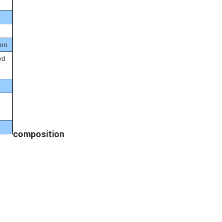
ion
vd
composition