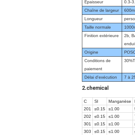
Épaisseur
0.3-
Chaîne de
largeur
600m
Longueur
perso
Taille normale
1000
Finition extérieure
2b, BA
enduit
Origine
POSC
Conditions de
30%TT
paiement
Délai d'exécution
7 à 2
2.chemical
C
SI
Manganèse
201
≤0.15
≤1.00
202
≤0.15
≤1.00
301
≤0.15
≤1.00
303
≤0.15
≤1.00