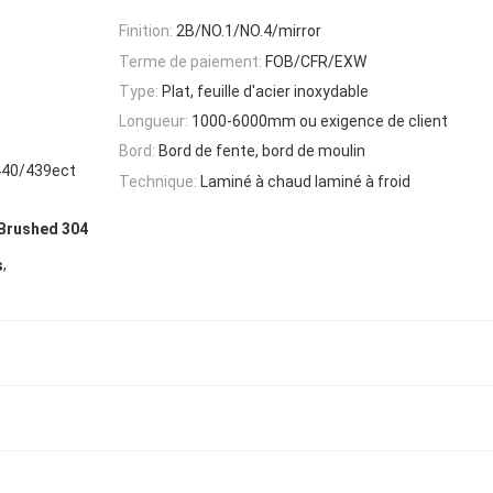
Finition:
2B/NO.1/NO.4/mirror
Terme de paiement:
FOB/CFR/EXW
Type:
Plat, feuille d'acier inoxydable
Longueur:
1000-6000mm ou exigence de client
Bord:
Bord de fente, bord de moulin
440/439ect
Technique:
Laminé à chaud laminé à froid
lBrushed 304
,
s