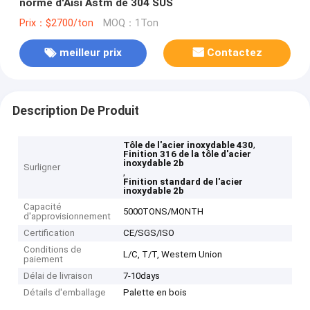
norme d'Aisi Astm de 304 SUS
Prix：$2700/ton
MOQ：1Ton
meilleur prix
Contactez
Description De Produit
,
Tôle de l'acier inoxydable 430
Finition 316 de la tôle d'acier
inoxydable 2b
Surligner
,
Finition standard de l'acier
inoxydable 2b
Capacité
5000TONS/MONTH
d'approvisionnement
Certification
CE/SGS/ISO
Conditions de
L/C, T/T, Western Union
paiement
Délai de livraison
7-10days
Détails d'emballage
Palette en bois